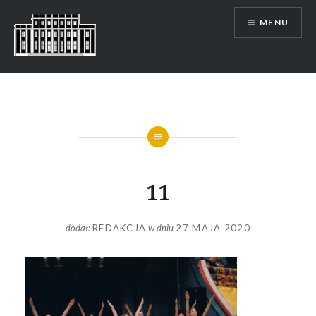
Skip
MENU
to
content
11
dodał:
REDAKCJA
w dniu
27 MAJA 2020